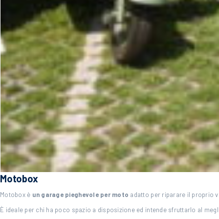
Motobox
Motobox è
un garage pieghevole
per moto
adatto per riparare il proprio
È ideale per chi ha poco spazio a disposizione ed intende sfruttarlo al megl