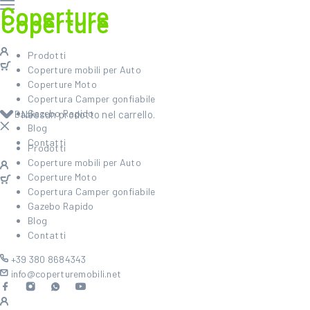
Prodotti
Coperture mobili per Auto
Coperture Moto
Copertura Camper gonfiabile
Gazebo Rapido
Back
Nessun prodotto nel carrello.
Blog
Contatti
Prodotti
Coperture mobili per Auto
Coperture Moto
Copertura Camper gonfiabile
Gazebo Rapido
Blog
Contatti
+39 380 8684343
info@coperturemobili.net