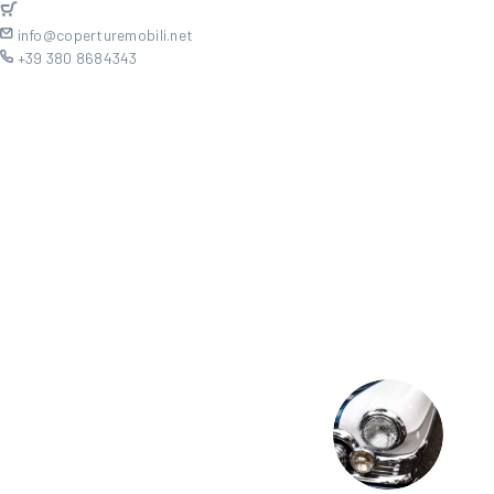
info@coperturemobili.net
+39 380 8684343