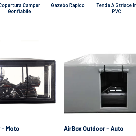
Copertura Camper
Gazebo Rapido
Tende A Strisce I
Gonfiabile
PVC
r – Moto
AirBox Outdoor – Auto