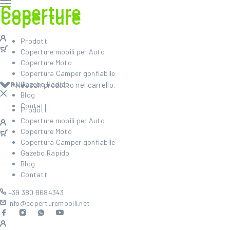
Prodotti
Coperture mobili per Auto
Coperture Moto
Copertura Camper gonfiabile
Gazebo Rapido
Back
Nessun prodotto nel carrello.
Blog
Contatti
Prodotti
Coperture mobili per Auto
Coperture Moto
Copertura Camper gonfiabile
Gazebo Rapido
Blog
Contatti
+39 380 8684343
info@coperturemobili.net