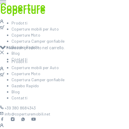
Prodotti
Coperture mobili per Auto
Coperture Moto
Copertura Camper gonfiabile
Gazebo Rapido
Back
Nessun prodotto nel carrello.
Blog
Contatti
Prodotti
Coperture mobili per Auto
Coperture Moto
Copertura Camper gonfiabile
Gazebo Rapido
Blog
Contatti
+39 380 8684343
info@coperturemobili.net